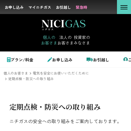
お申し込み
お申し込み
マイニチガス
マイニチガス
お引越し
お引越し
緊急時
緊急時
個人の
お客さま
個人の
法人の
投資家の
お客さま
お客さま
みなさま
法人の
お客さま
個人のお客さま
プラン/料金
お申し込み
お引越し
投資家の
みなさま
個人のお客さま
電気を安全にお使いいただくために
LPガス＋でんき
定期点検・防災への取り組み
でガ割のご案内
サステナビリテ
定期点検・防災への取り組み
料金
ィ
シミュレーション
ニチガスの安全への取り組みをご案内しております。
企業情報
お申し込み一覧