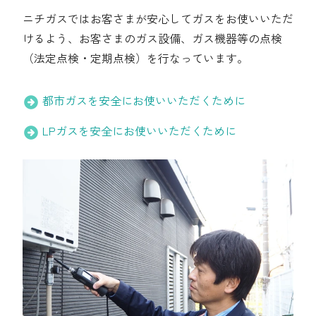
採用情報
ニチガスではお客さまが安心してガスをお使いいただ
けるよう、お客さまのガス設備、ガス機器等の点検
都市ガス＋でんき
（法定点検・定期点検）を行なっています。
お問い合わせ先
でガ割のご案内
都市ガスを安全にお使いいただくために
よくある質問
料金
LPガスを安全にお使いいただくために
シミュレーション
お申し込み一覧
English
LPガス
ガス料金
シミュレーション