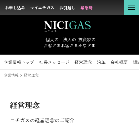
お申し込み
お申し込み
マイニチガス
マイニチガス
お引越し
お引越し
緊急時
緊急時
個人の
お客さま
個人の
法人の
投資家の
お客さま
お客さま
みなさま
法人の
お客さま
企業情報
投資家のみなさまトップ
サステナビリティトップ
企業情報トップ
採用情報トップ
社長メッセージ
新卒採用
IRニュース
トップコミットメント
キャリア採用
経営理念
経営方針
沿革
IRライブラリ
方針・マテリア
会社概要
組
投資家の
企業情報
経営理念
みなさま
社長メッセージ
経営理念
経営理念
サステナビリテ
沿革
ィ
ニチガスの経営理念のご紹介
会社概要
企業情報