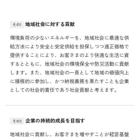
採用情報
組織体制
地域社会に対する貢献
その1
経営陣の紹介
環境負荷の少ないエネルギーを、地域社会に最適な供
お問い合わせ先
アクセスマップ
給方法により安全と安定供給を担保しつつ適正価格で
ニチガスギャラリー
よくある質問
提供することにより、お客さまのより快適な生活に資
するとともに、地域社会の環境保全や防災活動に貢献
します。また、地域社会の一員として地域の価値向上
に積極的に参加し、かつ納税義務を果たすことも企業
English
としての社会的責任であり社会貢献と考えます。
企業の持続的成長を目指す
その2
地域社会に貢献し、お客さまを増やすことが経営基盤