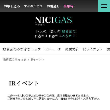
お申し込み
お申し込み
マイニチガス
マイニチガス
お引越し
お引越し
緊急時
緊急時
個人の
お客さま
個人の
法人の
投資家の
お客さま
お客さま
みなさま
法人の
お客さま
投資家のみなさま
投資家のみなさまトップ
サステナビリティトップ
企業情報トップ
採用情報トップ
社長メッセージ
新卒採用
IRニュース
トップコミットメント
キャリア採用
経営理念
経営方針
沿革
IRライブラリ
方針・マテリア
会社概要
組
投資家の
投資家のみなさま
IRイベント
みなさま
IRニュース
IRライブラリ
IRイベント
サステナビリテ
業績データ
ィ
IRイベント
企業情報