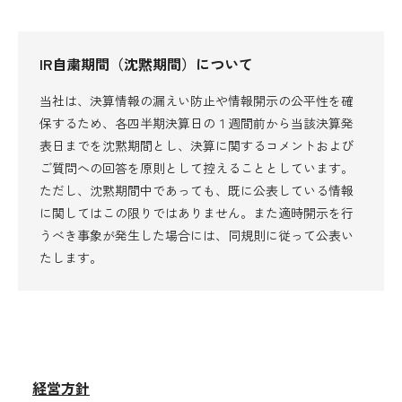
採用情報
経営方針
IR自粛期間（沈黙期間）について
株式情報
当社は、決算情報の漏えい防止や情報開示の公平性を確
お問い合わせ先
個人投資家のみなさまへ
保するため、各四半期決算日の１週間前から当該決算発
表日までを沈黙期間とし、決算に関するコメントおよび
よくある質問
ご質問への回答を原則として控えることとしています。
ただし、沈黙期間中であっても、既に公表している情報
に関してはこの限りではありません。また適時開示を行
うべき事象が発生した場合には、同規則に従って公表い
English
たします。
経営方針