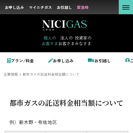
お申し込み
お申し込み
マイニチガス
マイニチガス
お引越し
お引越し
緊急時
緊急時
個人の
お客さま
個人の
法人の
投資家の
お客さま
お客さま
みなさま
法人の
お客さま
個人のお客さま
プラン/料金
お申し込み
お引越し
投資家の
みなさま
企業情報
都市ガスの託送料金相当額について
LPガス＋でんき
でガ割のご案内
都市ガスの託送料金相当額について
サステナビリテ
料金
ィ
シミュレーション
例）
新木野・布佐
地区
企業情報
お申し込み一覧