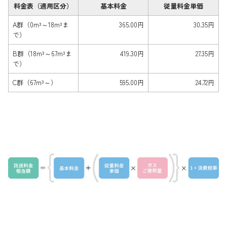
料金表（適用区分）
基本料金
従量料金単価
採用情報
A群（0m³～18m³ま
365.00円
30.35円
で）
都市ガス＋でんき
B群（18m³～67m³ま
419.30円
27.35円
お問い合わせ先
で）
でガ割のご案内
C群（67m³～）
595.00円
24.72円
よくある質問
料金
シミュレーション
お申し込み一覧
English
LPガス
ガス料金
シミュレーション