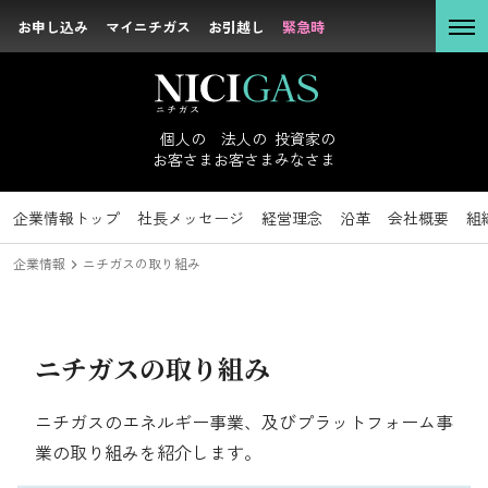
お申し込み
お申し込み
マイニチガス
マイニチガス
お引越し
お引越し
緊急時
緊急時
個人の
お客さま
個人の
法人の
投資家の
お客さま
お客さま
みなさま
法人の
お客さま
企業情報
投資家のみなさまトップ
サステナビリティトップ
企業情報トップ
採用情報トップ
社長メッセージ
新卒採用
IRニュース
トップコミットメント
キャリア採用
経営理念
経営方針
沿革
IRライブラリ
方針・マテリア
会社概要
組
投資家の
企業情報
ニチガスの取り組み
みなさま
社長メッセージ
経営理念
ニチガスの取り組み
サステナビリテ
沿革
ィ
ニチガスのエネルギー事業、及びプラットフォーム事
会社概要
業の取り組みを紹介します。
企業情報