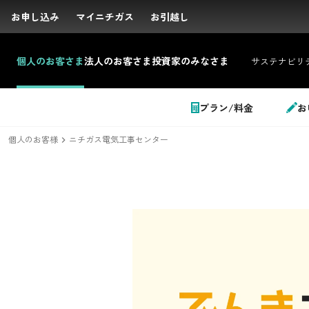
お申し込み
お申し込み
マイニチガス
マイニチガス
お引越し
お引越し
個人の
お客さま
法人の
お客さま
投資家の
みなさま
サステナビリ
サイト内検索
プラン/料金
お
個人のお客様
ニチガス電気工事センター
個人のお客さま
LPガス＋でんき
でガ割のご案内
料金