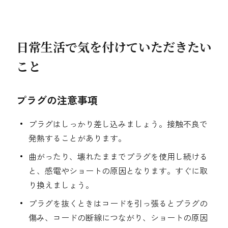
採用情報
都市ガス＋でんき
日常生活で気を付けていただきたい
お問い合わせ先
こと
でガ割のご案内
よくある質問
料金
プラグの注意事項
シミュレーション
プラグはしっかり差し込みましょう。接触不良で
お申し込み一覧
English
発熱することがあります。
曲がったり、壊れたままでプラグを使用し続ける
LPガス
と、感電やショートの原因となります。すぐに取
り換えましょう。
ガス料金
プラグを抜くときはコードを引っ張るとプラグの
シミュレーション
傷み、コードの断線につながり、ショートの原因