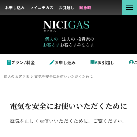
お申し込み
お申し込み
マイニチガス
マイニチガス
お引越し
お引越し
緊急時
緊急時
個人の
お客さま
個人の
法人の
投資家の
お客さま
お客さま
みなさま
法人の
お客さま
個人のお客さま
プラン/料金
お申し込み
お引越し
投資家の
みなさま
個人のお客さま
電気を安全にお使いいただくために
LPガス＋でんき
でガ割のご案内
電気を安全にお使いいただくために
サステナビリテ
料金
ィ
電気を正しくお使いいただくために、ご覧ください。
シミュレーション
企業情報
お申し込み一覧