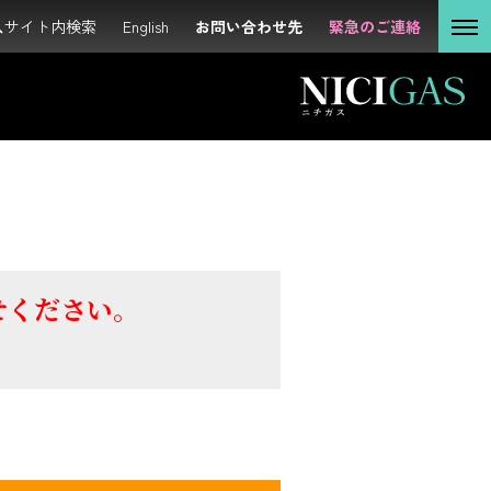
サイト内検索
サイト内検索
English
English
お問い合わせ先
お問い合わせ先
緊急のご連絡
緊急のご連絡
の強化
ESGデータ集
個人の
お客さま
法人の
お客さま
投資家の
みなさま
せください。
サステナビリティ
企業情報
採用情報