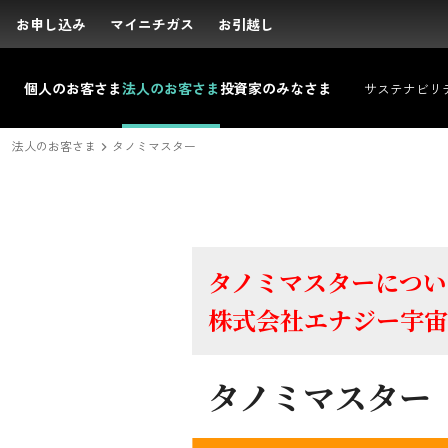
お申し込み
お申し込み
マイニチガス
マイニチガス
お引越し
お引越し
投資家のみなさまトップ
サステナビリティトップ
企業情報トップ
採用情報トップ
社長メッセージ
新卒採用
IRニュース
トップコミットメント
キャリア採用
経営理念
経営方針
沿革
IRライブラリ
会社概要
方針・マテリアリテ
組織体制
業績デー
経営
個人の
お客さま
法人の
お客さま
投資家の
みなさま
サステナビリ
サイト内検索
法人のお客さま
タノミマスター
法人のお客さま
タノミマスターについ
株式会社エナジー宇宙
プラットフォーム事業
タノミマスター
DXの取り組みで目指すストーリー
エネルギー託送とは