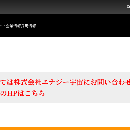
ィ
タ
陣の紹介
IRイベント
環境への取り組み
アクセスマップ
株式情報
人的資本の最大化
個人投資家のみなさまへ
地域社会の基盤づくり
ガバナンス
ティ
企業情報
採用情報
ては株式会社エナジー宇宙にお問い合わ
のHPは
こちら
エネルギー事業
動力エネルギー契約プラン