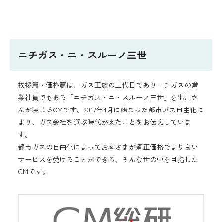
採用情報
組織体制
経営陣の紹介
ニチガス・ニ・スルーノ三世
お問い合わせ先
アクセスマップ
ニチガスギャラリー
よくある質問
挨拶篇・価格篇は、ガス王族の三代目でありニチガスの営
業社員でもある「ニチガス・ニ・スルーノ三世」を出川さ
んが演じるCMです。2017年4月に始まった都市ガス自由化に
より、ガス会社を選ぶ時代が来たことをお伝えしていま
English
す。
都市ガスの自由化によってお客さまが適正価格でより良い
サービスを受けることができる、そんな世の中を目指した
CMです。