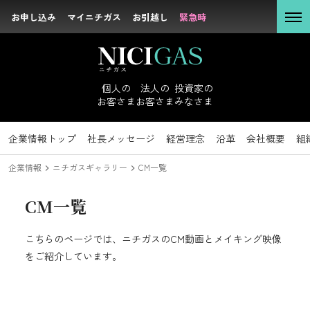
お申し込み
お申し込み
マイニチガス
マイニチガス
お引越し
お引越し
緊急時
緊急時
個人の
お客さま
個人の
法人の
投資家の
お客さま
お客さま
みなさま
法人の
お客さま
企業情報
投資家のみなさまトップ
サステナビリティトップ
企業情報トップ
採用情報トップ
社長メッセージ
新卒採用
IRニュース
トップコミットメント
キャリア採用
経営理念
経営方針
沿革
IRライブラリ
方針・マテリア
会社概要
組
投資家の
企業情報
ニチガスギャラリー
CM一覧
みなさま
CM一覧
社長メッセージ
経営理念
こちらのページでは、ニチガスのCM動画とメイキング映像
サステナビリテ
沿革
をご紹介しています。
ィ
会社概要
企業情報