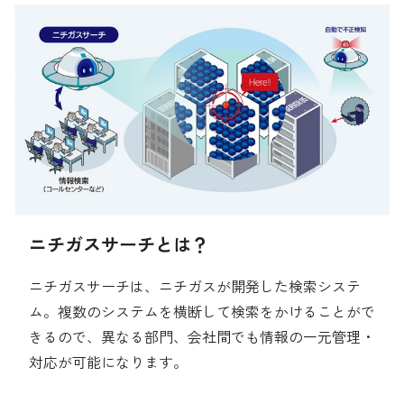
採用情報
雲の宇宙船
マイニチガス
タノミマスター
お問い合わせ先
ニチガスサーチ
よくある質問
エネルギー事業
English
ニチガスサーチとは？
動力エネルギー契約プラン
ニチガスサーチは、ニチガスが開発した検索システ
ム。複数のシステムを横断して検索をかけることがで
エネルギーに関する工事のご案内
きるので、異なる部門、会社間でも情報の一元管理・
対応が可能になります。
ガス工事