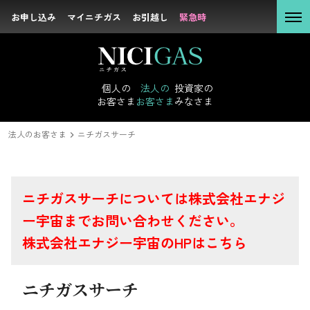
お申し込み
お申し込み
マイニチガス
マイニチガス
お引越し
お引越し
緊急時
緊急時
個人の
お客さま
個人の
法人の
投資家の
お客さま
お客さま
みなさま
投資家のみなさまトップ
サステナビリティトップ
企業情報トップ
採用情報トップ
社長メッセージ
新卒採用
IRニュース
トップコミットメント
キャリア採用
経営理念
経営方針
沿革
IRライブラリ
方針・マテリア
会社概要
組
法人の
お客さま
法人のお客さま
法人のお客さま
ニチガスサーチ
投資家の
みなさま
プラットフォーム事業
ニチガスサーチについては株式会社エナジ
ー宇宙までお問い合わせください。
DXの取り組みで目指すストーリー
株式会社エナジー宇宙のHPは
こちら
サステナビリテ
エネルギー託送とは
ィ
夢の絆・川崎
ニチガスサーチ
企業情報
スペース蛍