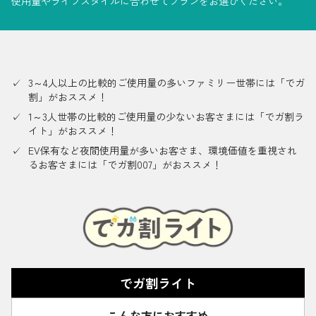
使用量やライフスタイルに合わせてプランをお選びください。
採用情報
都市ガス＋でんき
3～4人以上の比較的ご使用量の多いファミリー世帯には「でガ
お問い合わせ先
でガ割のご案内
割」がおススメ！
よくある質問
1～3人世帯の比較的ご使用量の少ないお客さまには「でガ割ラ
料金
イト」がおススメ！
シミュレーション
EV保有など夜間使用量が多いお客さま、環境価値を重視され
るお客さまには「でガ割007」がおススメ！
お申し込み一覧
English
LPガス
ガス料金
でガ割ライト
シミュレーション
こんな方におすすめ