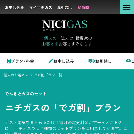
お申し込み
お申し込み
マイニチガス
マイニチガス
お引越し
お引越し
緊急時
緊急時
個人の
お客さま
個人の
法人の
投資家の
お客さま
お客さま
みなさま
法人の
お客さま
個人のお客さま
プラン/料金
お申し込み
お引越し
投資家の
みなさま
個人のお客さま
でガ割プラン一覧
LPガス＋でんき
でんきとガスのセット
でガ割のご案内
ニチガスの「でガ割」プラン
サステナビリテ
料金
ィ
シミュレーション
ガスと電気をまとめるだけ！毎月の電気料金がずーっとおトク
企業情報
に！ ニチガスでは２種類のセットプランをご用意しています。ご
お申し込み一覧