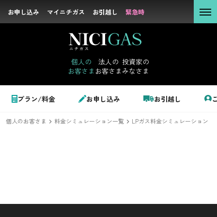
お申し込み
お申し込み
マイニチガス
マイニチガス
お引越し
お引越し
緊急時
緊急時
個人の
お客さま
個人の
法人の
投資家の
お客さま
お客さま
みなさま
法人の
お客さま
個人のお客さま
プラン/料金
お申し込み
お引越し
投資家の
みなさま
個人のお客さま
料金シミュレーション一覧
LPガス料金シミュレーション
LPガス＋でんき
でガ割のご案内
サステナビリテ
料金
ィ
シミュレーション
企業情報
お申し込み一覧