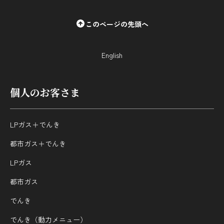
採用情報
このページの先頭へ
都市ガス＋でんき
English
お問い合わせ先
でガ割のご案内
よくある質問
料金
個人のお客さま
シミュレーション
お申し込み一覧
LPガス＋でんき
English
都市ガス＋でんき
LPガス
LPガス
都市ガス
ガス料金
でんき
シミュレーション
でんき（動力メニュー）