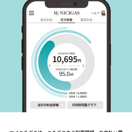
採用情報
都市ガス＋でんき
お問い合わせ先
でガ割のご案内
よくある質問
料金
シミュレーション
お申し込み一覧
English
LPガス
ガス料金
シミュレーション