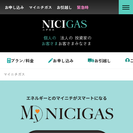
お申し込み
お申し込み
マイニチガス
マイニチガス
お引越し
お引越し
緊急時
緊急時
個人の
お客さま
個人の
法人の
投資家の
お客さま
お客さま
みなさま
法人の
お客さま
個人のお客さま
プラン/料金
お申し込み
お引越し
投資家の
みなさま
マイニチガス
LPガス＋でんき
でガ割のご案内
サステナビリテ
料金
ィ
シミュレーション
企業情報
お申し込み一覧