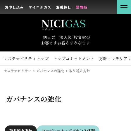
お申し込み
お申し込み
マイニチガス
マイニチガス
お引越し
お引越し
緊急時
緊急時
個人の
お客さま
個人の
法人の
投資家の
お客さま
お客さま
みなさま
法人の
お客さま
サステナビリティ
投資家のみなさまトップ
サステナビリティトップ
企業情報トップ
採用情報トップ
社長メッセージ
新卒採用
IRニュース
トップコミットメント
キャリア採用
経営理念
経営方針
沿革
IRライブラリ
方針・マテリア
会社概要
組
投資家の
サステナビリティ
ガバナンスの強化
取り組み方針
みなさま
方針・マテリアリティ
ガバナンスの強化
サステナビリテ
ィ
トップコミットメント
企業情報
取り組み方針
コーポレート・
ガバナンス体制