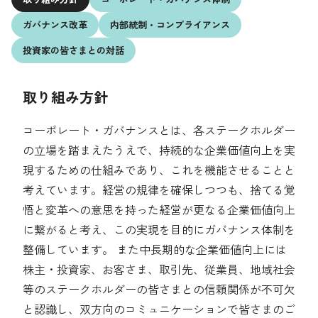
採用情報
ガバナンス改革
内部統制・
コンプライアンス
環境への取り組み
投資家の皆さま
との対話
人的資本の最大化
地域社会の基盤づくり
お問い合わせ先
取り組み方針
よくある質問
コーポレート・ガバナンスとは、各ステークホルダー
の立場を踏まえたうえで、持続的な企業価値向上を実
ガバナンスの強化
現するための仕組みであり、これを機能させることと
ESGデータ集
考えています。経営の規律を確保しつつも、捨てる覚
English
悟と変革への意思を持った経営が更なる企業価値向上
に繋がると考え、この実現を目的にガバナンス体制を
整備しています。 また中長期的な企業価値向上には
株主・投資家、お客さま、取引先、従業員、地域社会
等のステークホルダーの皆さまとの信頼関係が不可欠
と認識し、双方向のコミュニケーションで皆さまのご