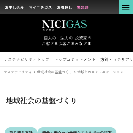
お申し込み
お申し込み
マイニチガス
マイニチガス
お引越し
お引越し
緊急時
緊急時
個人の
お客さま
個人の
法人の
投資家の
お客さま
お客さま
みなさま
法人の
お客さま
サステナビリティ
投資家のみなさまトップ
サステナビリティトップ
企業情報トップ
採用情報トップ
社長メッセージ
新卒採用
IRニュース
トップコミットメント
キャリア採用
経営理念
経営方針
沿革
IRライブラリ
方針・マテリア
会社概要
組
投資家の
サステナビリティ
地域社会の基盤づくり
地域とのコミュニケーション
みなさま
方針・マテリアリティ
地域社会の基盤づくり
サステナビリテ
ィ
トップコミットメント
企業情報
取り組み方針
安全・安心かつ
最適なエネルギーの提案