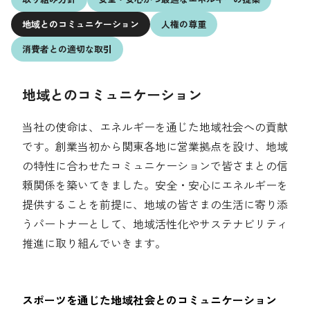
採用情報
地域との
コミュニケーション
人権の尊重
環境への取り組み
消費者との
適切な取引
人的資本の最大化
地域社会の基盤づくり
お問い合わせ先
地域とのコミュニケーション
よくある質問
当社の使命は、エネルギーを通じた地域社会への貢献
です。創業当初から関東各地に営業拠点を設け、地域
ガバナンスの強化
の特性に合わせたコミュニケーションで皆さまとの信
ESGデータ集
頼関係を築いてきました。安全・安心にエネルギーを
English
提供することを前提に、地域の皆さまの生活に寄り添
うパートナーとして、地域活性化やサステナビリティ
推進に取り組んでいきます。
スポーツを通じた地域社会とのコミュニケーション