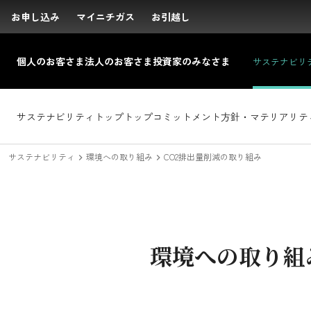
お申し込み
お申し込み
マイニチガス
マイニチガス
お引越し
お引越し
個人の
お客さま
法人の
お客さま
投資家の
みなさま
サステナビリ
サイト内検索
投資家のみなさまトップ
サステナビリティトップ
企業情報トップ
採用情報トップ
社長メッセージ
新卒採用
IRニュース
トップコミットメント
キャリア採用
経営理念
経営方針
沿革
IRライブラリ
会社概要
方針・マテリアリテ
組織体制
業績デー
経営
サステナビリティ
環境への取り組み
CO2排出量削減の取り組み
サステナビリティ
環境への取り組
方針・マテリアリティ