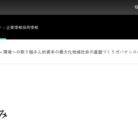
ティ
企業情報
採用情報
ィ
タ
陣の紹介
IRイベント
環境への取り組み
アクセスマップ
株式情報
人的資本の最大化
個人投資家のみなさまへ
地域社会の基盤づくり
ガバナンス
み
トップコミットメント