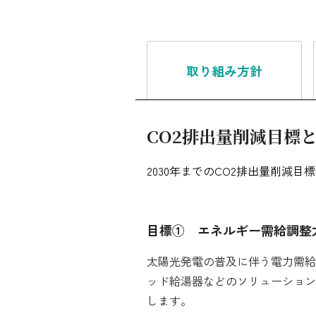
環境への取り組み
人的資本の最大化
取り組み方針
地域社会の基盤づくり
CO2排出量削減目標
2030年までのCO2排出量削減
目標① エネルギー需給調整力 
太陽光発電の普及に伴う電力需給
ッド給湯器などのソリューション
します。