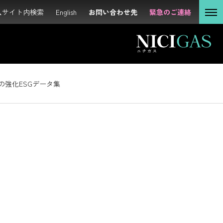
サイト内検索
サイト内検索
English
English
お問い合わせ先
お問い合わせ先
緊急のご連絡
緊急のご連絡
個人の
お客さま
法人の
お客さま
の強化
ESGデータ集
投資家の
みなさま
サステナビリティ
企業情報
採用情報