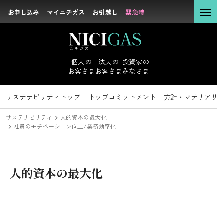
お申し込み
お申し込み
マイニチガス
マイニチガス
お引越し
お引越し
緊急時
緊急時
個人の
お客さま
個人の
法人の
投資家の
お客さま
お客さま
みなさま
法人の
お客さま
サステナビリティ
投資家のみなさまトップ
サステナビリティトップ
企業情報トップ
採用情報トップ
社長メッセージ
新卒採用
IRニュース
トップコミットメント
キャリア採用
経営理念
経営方針
沿革
IRライブラリ
方針・マテリア
会社概要
組
投資家の
サステナビリティ
人的資本の最大化
みなさま
社員のモチベーション向上/業務効率化
方針・マテリアリティ
人的資本の最大化
サステナビリテ
ィ
トップコミットメント
企業情報