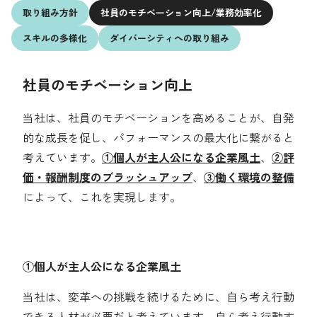
取り組み方針
社員のモチベーション
向上/業務効率化
採用情報
環境への取り組み
スキルの多様化
ダイバーシティへの
取り組み
人的資本の最大化
社員のモチベーション向上
地域社会の基盤づくり
お問い合わせ先
当社は、社員のモチベーションを高めることが、自発
よくある質問
的な成長を促し、パフォーマンスの最大化に繋がると
考えています。
①個人が主人公になる企業風土
、
②評
ガバナンスの強化
価・報酬制度のブラッシュアップ
、
③働く環境の整備
ESGデータ集
English
によって、これを実現します。
①個人が主人公になる企業風土
当社は、変革への挑戦を続けるために、自ら考え行動
できる人材が必要だと考えています。自ら考え行動す