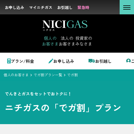
お申し込み
お申し込み
マイニチガス
マイニチガス
お引越し
お引越し
緊急時
緊急時
個人の
お客さま
個人の
法人の
投資家の
お客さま
お客さま
みなさま
法人の
お客さま
個人のお客さま
プラン/料金
お申し込み
お引越し
投資家の
みなさま
個人のお客さま
でガ割プラン一覧
でガ割
LPガス＋でんき
でんきとガスをセットでおトクに！
でガ割のご案内
ニチガスの「でガ割」プラン
サステナビリテ
料金
ィ
シミュレーション
企業情報
お申し込み一覧