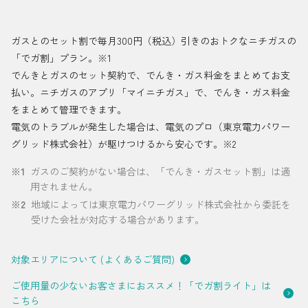
採用情報
ガスとのセット割で毎月300円（税込）引きのおトクなニチガスの
都市ガス＋でんき
「でガ割」プラン。※1
でんきとガスのセット契約で、でんき・ガス料金をまとめてお支
お問い合わせ先
でガ割のご案内
払い。ニチガスのアプリ「マイニチガス」で、でんき・ガス料金
をまとめて管理できます。
よくある質問
料金
電気のトラブルが発生した場合は、電気のプロ（東京電力パワー
シミュレーション
グリッド株式会社）が駆けつけるから安心です。※2
お申し込み一覧
※
1
ガスのご契約がない場合は、「でんき・ガスセット割」は適
English
用されません。
※
2
地域によっては東京電力パワーグリッド株式会社から委託を
LPガス
受けた会社が対応する場合があります。
対象エリアについて (よくあるご質問)
ガス料金
シミュレーション
ご使用量の少ないお客さまにおススメ！「でガ割ライト」は
こちら