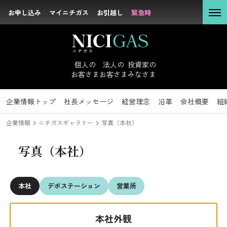
お申し込み
お申し込み
マイニチガス
マイニチガス
お引越し
お引越し
緊急時
緊急時
個人の
お客さま
個人の
法人の
投資家の
お客さま
お客さま
みなさま
法人の
お客さま
企業情報
投資家のみなさまトップ
サステナビリティトップ
企業情報トップ
採用情報トップ
社長メッセージ
新卒採用
IRニュース
トップコミットメント
キャリア採用
経営理念
経営方針
沿革
IRライブラリ
方針・マテリア
会社概要
組
投資家の
企業情報
ニチガスギャラリー
写真（本社）
みなさま
写真（本社）
社長メッセージ
経営理念
サステナビリテ
沿革
本社
デポステーション
営業所
ィ
会社概要
企業情報
本社外観