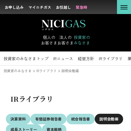
お申し込み
お申し込み
マイニチガス
マイニチガス
お引越し
お引越し
緊急時
緊急時
個人の
お客さま
個人の
法人の
投資家の
お客さま
お客さま
みなさま
法人の
お客さま
投資家のみなさま
投資家のみなさまトップ
サステナビリティトップ
企業情報トップ
採用情報トップ
社長メッセージ
新卒採用
IRニュース
トップコミットメント
キャリア採用
経営理念
経営方針
沿革
IRライブラリ
方針・マテリア
会社概要
組
投資家の
投資家のみなさま
IRライブラリ
説明会動画
みなさま
IRニュース
IRライブラリ
IRライブラリ
サステナビリテ
業績データ
ィ
IRイベント
決算資料
有価証券
報告書
統合報告書
説明会動画
企業情報
成長
ストーリー
資本戦略