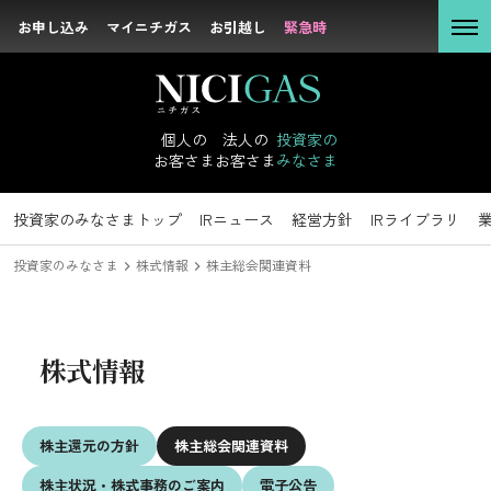
お申し込み
お申し込み
マイニチガス
マイニチガス
お引越し
お引越し
緊急時
緊急時
個人の
お客さま
個人の
法人の
投資家の
お客さま
お客さま
みなさま
法人の
お客さま
投資家のみなさま
投資家のみなさまトップ
サステナビリティトップ
企業情報トップ
採用情報トップ
社長メッセージ
新卒採用
IRニュース
トップコミットメント
キャリア採用
経営理念
経営方針
沿革
IRライブラリ
方針・マテリア
会社概要
組
投資家の
投資家のみなさま
株式情報
株主総会関連資料
みなさま
IRニュース
IRライブラリ
株式情報
サステナビリテ
業績データ
ィ
IRイベント
株主還元の
方針
株主総会
関連資料
企業情報
株主状況・
株式事務の
ご案内
電子公告