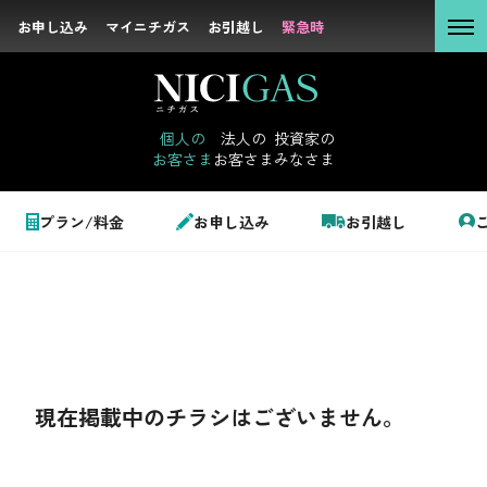
お申し込み
お申し込み
マイニチガス
マイニチガス
お引越し
お引越し
緊急時
緊急時
個人の
お客さま
個人の
法人の
投資家の
お客さま
お客さま
みなさま
法人の
お客さま
個人のお客さま
プラン/料金
お申し込み
お引越し
投資家の
みなさま
LPガス＋でんき
でガ割のご案内
サステナビリテ
料金
ィ
現在掲載中のチラシはございません。
シミュレーション
企業情報
お申し込み一覧