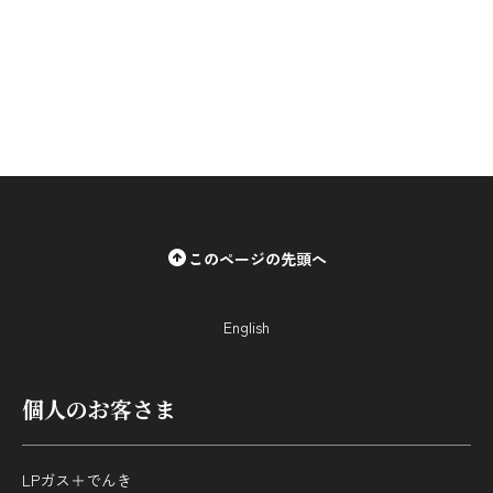
採用情報
都市ガス＋でんき
お問い合わせ先
でガ割のご案内
よくある質問
料金
シミュレーション
このページの先頭へ
お申し込み一覧
English
English
LPガス
個人のお客さま
ガス料金
シミュレーション
LPガス＋でんき