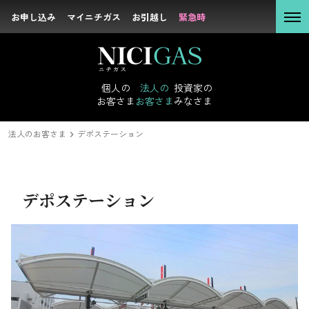
お申し込み
お申し込み
マイニチガス
マイニチガス
お引越し
お引越し
緊急時
緊急時
個人の
お客さま
個人の
法人の
投資家の
お客さま
お客さま
みなさま
投資家のみなさまトップ
サステナビリティトップ
企業情報トップ
採用情報トップ
社長メッセージ
新卒採用
IRニュース
トップコミットメント
キャリア採用
経営理念
経営方針
沿革
IRライブラリ
方針・マテリア
会社概要
組
法人の
お客さま
法人のお客さま
法人のお客さま
デポステーション
投資家の
みなさま
プラットフォーム事業
デポステーション
DXの取り組みで目指すストーリー
サステナビリテ
エネルギー託送とは
ィ
夢の絆・川崎
企業情報
スペース蛍