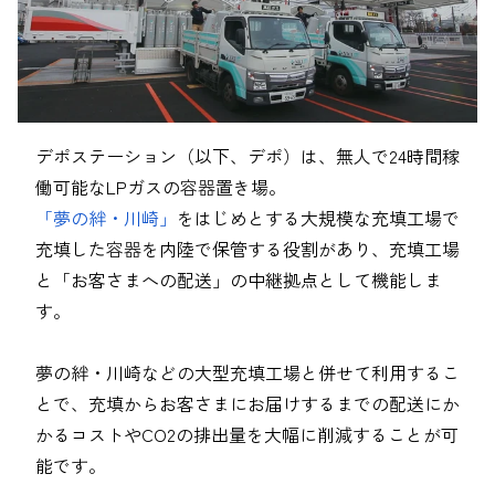
採用情報
雲の宇宙船
マイニチガス
タノミマスター
お問い合わせ先
デポステーション（以下、デポ）は、無人で24時間稼
ニチガスサーチ
よくある質問
働可能なLPガスの
容器
置き場。
「夢の絆・川崎」
をはじめとする大規模な充填工場で
エネルギー事業
充填した
容器
を内陸で保管する役割があり、充填工場
と「お客さまへの配送」の中継拠点として機能しま
English
す。
動力エネルギー契約プラン
夢の絆・川崎などの大型充填工場と併せて利用するこ
エネルギーに関する工事のご案内
とで、充填からお客さまにお届けするまでの配送にか
かるコストやCO2の排出量を大幅に削減することが可
能です。
ガス工事