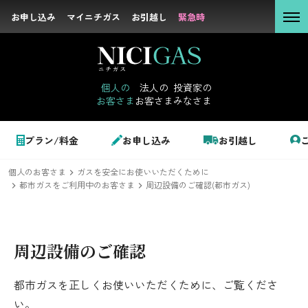
お申し込み
お申し込み
マイニチガス
マイニチガス
お引越し
お引越し
緊急時
緊急時
個人の
お客さま
個人の
法人の
投資家の
お客さま
お客さま
みなさま
法人の
お客さま
個人のお客さま
プラン/料金
お申し込み
お引越し
投資家の
みなさま
個人のお客さま
ガスを安全にお使いいただくために
LPガス＋でんき
都市ガスをご利用中のお客さま
周辺設備のご確認(都市ガス)
でガ割のご案内
サステナビリテ
周辺設備のご確認
料金
ィ
シミュレーション
都市ガスを正しくお使いいただくために、ご覧くださ
企業情報
い。
お申し込み一覧