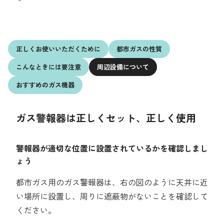
採用情報
都市ガス＋でんき
正しくお使いいただくために
都市ガスの性質
お問い合わせ先
こんなときには要注意
周辺設備について
でガ割のご案内
よくある質問
おすすめのガス機器
料金
シミュレーション
ガス警報器は正しくセット、正しく使用
お申し込み一覧
English
警報器が適切な位置に設置されているかを確認しまし
ょう
LPガス
都市ガス用のガス警報器は、右の図のように天井に近
ガス料金
い場所に設置し、周りに遮蔽物がないことを確認して
ください。
シミュレーション