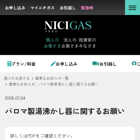
お申し込み
お申し込み
マイニチガス
マイニチガス
お引越し
お引越し
緊急時
緊急時
個人の
お客さま
個人の
法人の
投資家の
お客さま
お客さま
みなさま
法人の
お客さま
個人のお客さま
プラン/料金
お申し込み
お引越し
投資家の
みなさま
個人のお客さま
重要なお知らせ一覧
LPガス＋でんき
重要なお知らせ：パロマ製湯沸かし器に関するお願い
2008.07.04
でガ割のご案内
パロマ製湯沸かし器に関するお願い
サステナビリテ
料金
ィ
シミュレーション
企業情報
詳しくはPDFをご確認ください。
お申し込み一覧