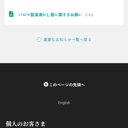
採用情報
パロマ製湯沸かし器に関するお願い
377KB
都市ガス＋でんき
お問い合わせ先
でガ割のご案内
重要なお知らせ一覧へ戻る
よくある質問
料金
シミュレーション
お申し込み一覧
English
このページの先頭へ
LPガス
English
ガス料金
シミュレーション
個人のお客さま