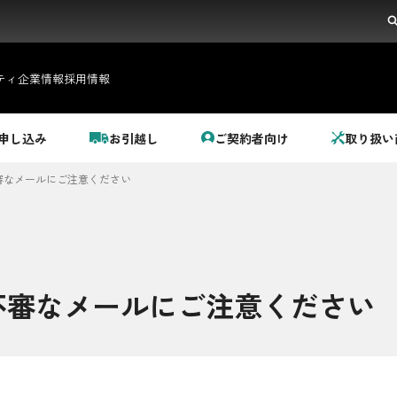
ティ
企業情報
採用情報
申し込み
お引越し
ご契約者向け
取り扱い
審なメールにご注意ください
不審なメールにご注意ください
都市ガス＋でんき
でガ割のご案内
料金