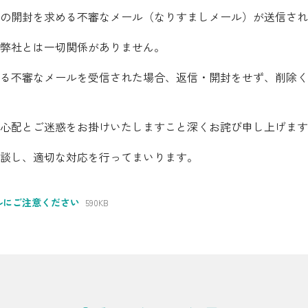
の開封を求める不審なメール（なりすましメール）が送信され
シミュレーション
弊社とは一切関係がありません。
お申し込み一覧
る不審なメールを受信された場合、返信・開封をせず、削除く
都市ガス
心配とご迷惑をお掛けいたしますこと深くお詫び申し上げます
談し、適切な対応を行ってまいります。
ガス料金
シミュレーション
ルにご注意ください
590KB
お申し込み一覧
でんき（動力・高圧）