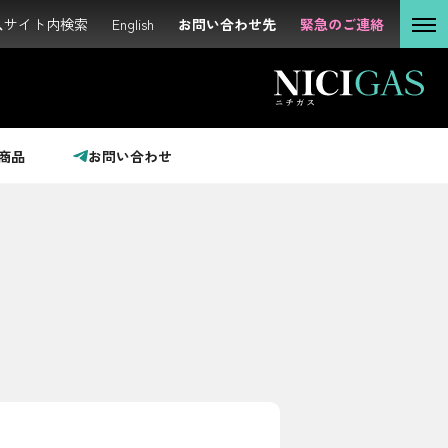
サイト内検索
サイト内検索
English
English
お問い合わせ先
お問い合わせ先
緊急のご連絡
緊急のご連絡
個人の
お客さま
法人の
お客さま
商品
お問い合わせ
投資家の
みなさま
サステナビリティ
企業情報
採用情報