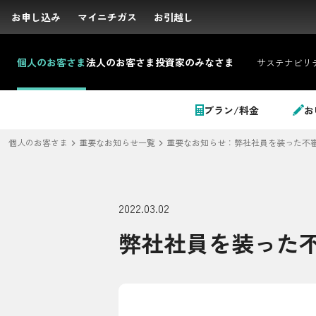
お申し込み
お申し込み
マイニチガス
マイニチガス
お引越し
お引越し
個人の
お客さま
法人の
お客さま
投資家の
みなさま
サステナビリ
サイト内検索
プラン/料金
お
個人のお客さま
重要なお知らせ一覧
重要なお知らせ：弊社社員を装った不
個人のお客さま
2022.03.02
弊社社員を装った
LPガス＋でんき
でガ割のご案内
料金