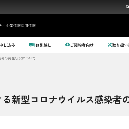
ティ
企業情報
採用情報
申し込み
お引越し
ご契約者向け
取り扱い
染者の発生状況について
ける新型コロナウイルス感染者
都市ガス＋でんき
でガ割のご案内
料金