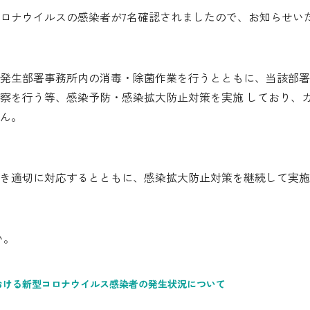
ロナウイルスの感染者が7名確認されましたので、お知らせい
シミュレーション
お申し込み一覧
発生部署事務所内の消毒・除菌作業を行うとともに、当該部署勤
察を行う等、感染予防・感染拡大防止対策を実施 しており、
ん。
都市ガス
ガス料金
づき適切に対応するとともに、感染拡大防止対策を継続して実
シミュレーション
お申し込み一覧
い。
でんき（動力・高圧）
おける新型コロナウイルス感染者の発生状況について