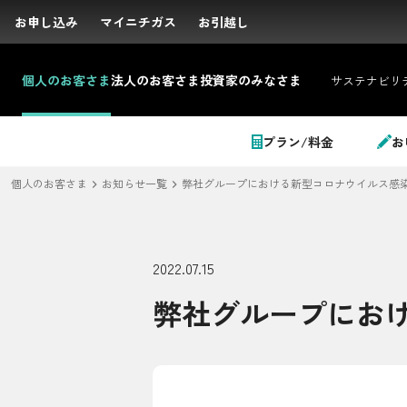
お申し込み
お申し込み
マイニチガス
マイニチガス
お引越し
お引越し
個人の
お客さま
法人の
お客さま
投資家の
みなさま
サステナビリ
サイト内検索
プラン/料金
お
個人のお客さま
お知らせ一覧
弊社グループにおける新型コロナウイルス感
個人のお客さま
2022.07.15
弊社グループにお
LPガス＋でんき
でガ割のご案内
料金