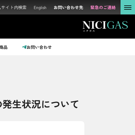
サイト内検索
サイト内検索
English
English
お問い合わせ先
お問い合わせ先
緊急のご連絡
緊急のご連絡
個人の
お客さま
法人の
お客さま
商品
お問い合わせ
投資家の
みなさま
サステナビリティ
の発生状況について
企業情報
採用情報