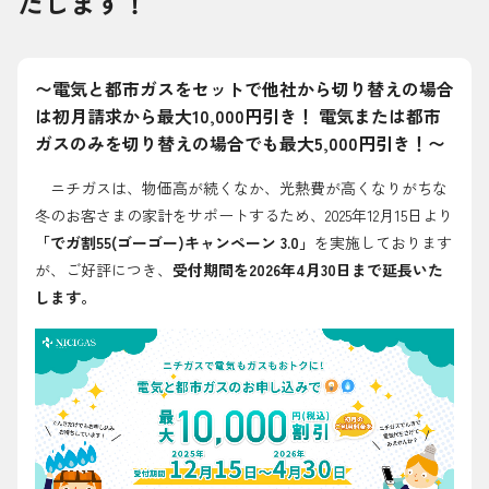
たします！
採用情報
都市ガス＋でんき
〜電気と都市ガスをセットで他社から切り替えの場合
は初月請求から最大10,000円引き！ 電気または都市
お問い合わせ先
ガスのみを切り替えの場合でも最大5,000円引き！〜
でガ割のご案内
よくある質問
料金
ニチガスは、物価高が続くなか、光熱費が高くなりがちな
冬のお客さまの家計をサポートするため、2025年12月15日より
シミュレーション
「でガ割55(ゴーゴー)キャンペーン 3.0」
を実施しております
お申し込み一覧
が、ご好評につき、
受付期間を2026年4月30日まで延長いた
English
します。
LPガス
ガス料金
シミュレーション