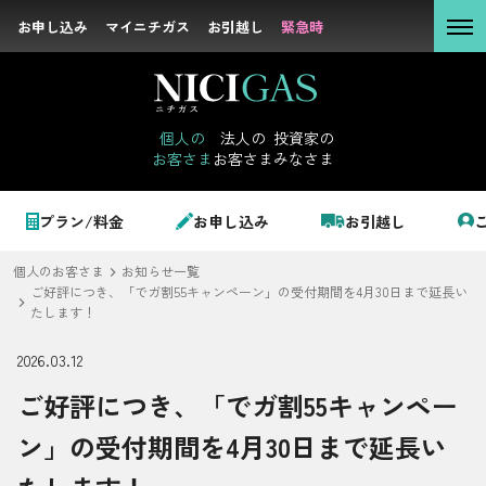
お申し込み
お申し込み
マイニチガス
マイニチガス
お引越し
お引越し
緊急時
緊急時
個人の
お客さま
個人の
法人の
投資家の
お客さま
お客さま
みなさま
法人の
お客さま
個人のお客さま
プラン/料金
お申し込み
お引越し
投資家の
みなさま
個人のお客さま
お知らせ一覧
LPガス＋でんき
ご好評につき、「でガ割55キャンペーン」の受付期間を4月30日まで延長い
たします！
2026.03.12
でガ割のご案内
サステナビリテ
ご好評につき、「でガ割55キャンペー
料金
ィ
ン」の受付期間を4月30日まで延長い
シミュレーション
企業情報
お申し込み一覧