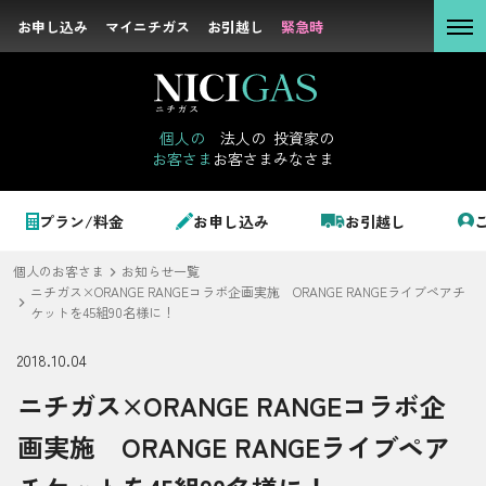
お申し込み
お申し込み
マイニチガス
マイニチガス
お引越し
お引越し
緊急時
緊急時
個人の
お客さま
個人の
法人の
投資家の
お客さま
お客さま
みなさま
法人の
お客さま
個人のお客さま
プラン/料金
お申し込み
お引越し
投資家の
みなさま
個人のお客さま
お知らせ一覧
LPガス＋でんき
ニチガス×ORANGE RANGEコラボ企画実施 ORANGE RANGEライブペアチ
ケットを45組90名様に！
2018.10.04
でガ割のご案内
サステナビリテ
ニチガス×ORANGE RANGEコラボ企
料金
ィ
画実施 ORANGE RANGEライブペア
シミュレーション
企業情報
お申し込み一覧