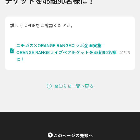
チケットを45組90名様に！
採用情報
都市ガス＋でんき
詳しくはPDFをご確認ください。
お問い合わせ先
でガ割のご案内
ニチガス×ORANGE RANGEコラボ企画実施
よくある質問
料金
ORANGE RANGEライブペアチケットを45組90名様
406KB
に！
シミュレーション
お申し込み一覧
English
お知らせ一覧へ戻る
LPガス
ガス料金
シミュレーション
このページの先頭へ