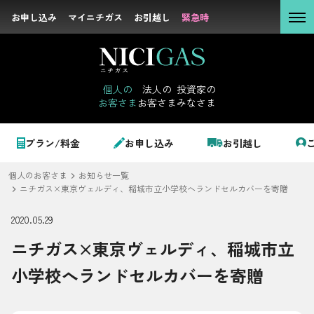
お申し込み
お申し込み
マイニチガス
マイニチガス
お引越し
お引越し
緊急時
緊急時
個人の
お客さま
個人の
法人の
投資家の
お客さま
お客さま
みなさま
法人の
お客さま
個人のお客さま
プラン/料金
お申し込み
お引越し
投資家の
みなさま
個人のお客さま
お知らせ一覧
LPガス＋でんき
ニチガス×東京ヴェルディ、稲城市立小学校へランドセルカバーを寄贈
2020.05.29
でガ割のご案内
ニチガス×東京ヴェルディ、稲城市立
サステナビリテ
料金
ィ
小学校へランドセルカバーを寄贈
シミュレーション
企業情報
お申し込み一覧