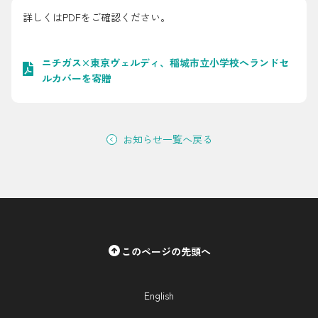
採用情報
詳しくはPDFをご確認ください。
都市ガス＋でんき
ニチガス×東京ヴェルディ、稲城市立小学校へランドセ
ルカバーを寄贈
お問い合わせ先
でガ割のご案内
よくある質問
料金
お知らせ一覧へ戻る
シミュレーション
お申し込み一覧
English
LPガス
このページの先頭へ
ガス料金
シミュレーション
English