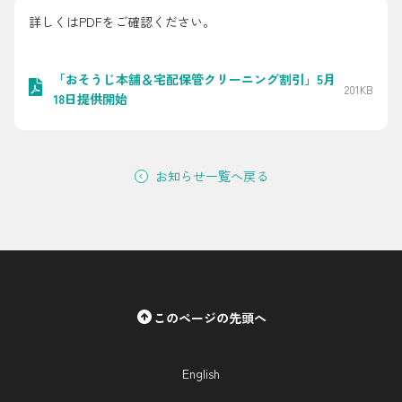
採用情報
詳しくはPDFをご確認ください。
都市ガス＋でんき
「おそうじ本舗＆宅配保管クリーニング割引」5月
201KB
18日提供開始
お問い合わせ先
でガ割のご案内
よくある質問
料金
お知らせ一覧へ戻る
シミュレーション
お申し込み一覧
English
LPガス
このページの先頭へ
ガス料金
シミュレーション
English