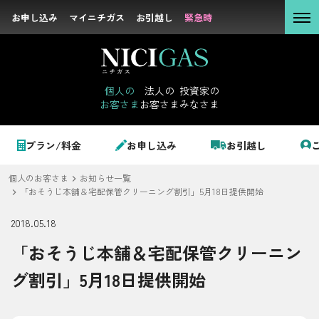
お申し込み
お申し込み
マイニチガス
マイニチガス
お引越し
お引越し
緊急時
緊急時
個人の
お客さま
個人の
法人の
投資家の
お客さま
お客さま
みなさま
法人の
お客さま
個人のお客さま
プラン/料金
お申し込み
お引越し
投資家の
みなさま
個人のお客さま
お知らせ一覧
LPガス＋でんき
「おそうじ本舗＆宅配保管クリーニング割引」5月18日提供開始
2018.05.18
でガ割のご案内
「おそうじ本舗＆宅配保管クリーニン
サステナビリテ
料金
ィ
グ割引」5月18日提供開始
シミュレーション
企業情報
お申し込み一覧