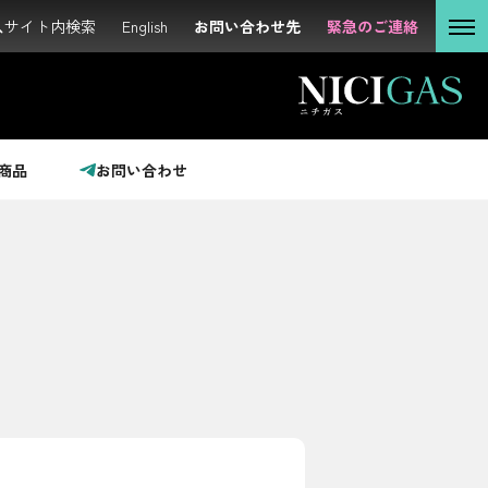
サイト内検索
サイト内検索
English
English
お問い合わせ先
お問い合わせ先
緊急のご連絡
緊急のご連絡
個人の
お客さま
法人の
お客さま
商品
お問い合わせ
投資家の
みなさま
サステナビリティ
企業情報
採用情報