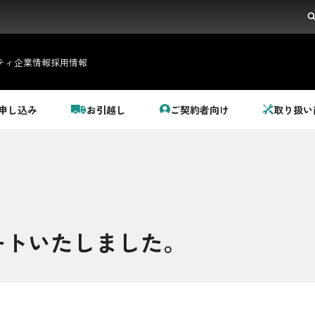
ティ
企業情報
採用情報
申し込み
お引越し
ご契約者向け
取り扱い
ートいたしました。
都市ガス＋でんき
でガ割のご案内
料金