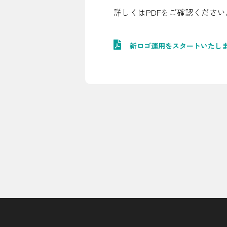
詳しくはPDFをご確認ください
シミュレーション
お申し込み一覧
新ロゴ運用をスタートいたし
LPガス
ガス料金
シミュレーション
お申し込み一覧
でんき