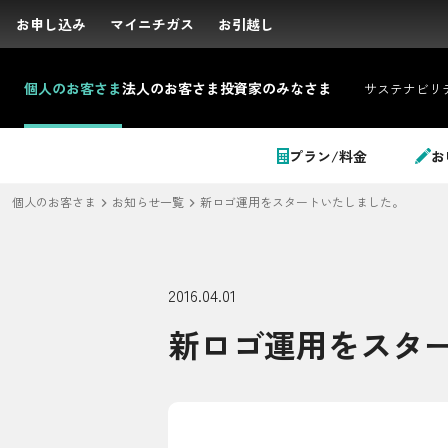
お申し込み
お申し込み
マイニチガス
マイニチガス
お引越し
お引越し
個人の
お客さま
法人の
お客さま
投資家の
みなさま
サステナビリ
サイト内検索
プラン/料金
お
個人のお客さま
お知らせ一覧
新ロゴ運用をスタートいたしました。
個人のお客さま
2016.04.01
新ロゴ運用をスタ
LPガス＋でんき
でガ割のご案内
料金