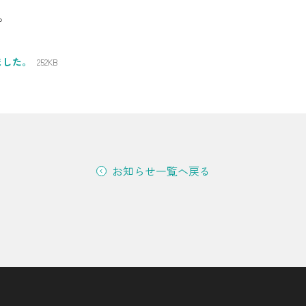
。
シミュレーション
お申し込み一覧
ました。
252KB
都市ガス
ガス料金
お知らせ一覧へ戻る
シミュレーション
お申し込み一覧
でんき（動力・高圧）