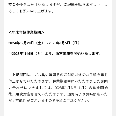
変ご不便をおかけいたしますが、ご理解を賜りますよう、よ
採用情報
ろしくお願い申し上げます。
都市ガス＋でんき
お問い合わせ先
＜
年末年始休業期間
＞
でガ割のご案内
よくある質問
2024年12月28日（土）～2025年1月5日（日）
料金
シミュレーション
※2025年1月6日（月）より、通常業務を開始いたします。
お申し込み一覧
English
上記期間は、ガス臭い等緊急のご対応以外のお手続き等を
休止させていただきます。休業期間中にいただきましたお問
LPガス
い合わせにつきましては、2025年1月6日（月）の営業開始
後、順次対応させていただきます。通常時よりお時間をいた
ガス料金
だく可能性がございますので予めご了承ください。
シミュレーション