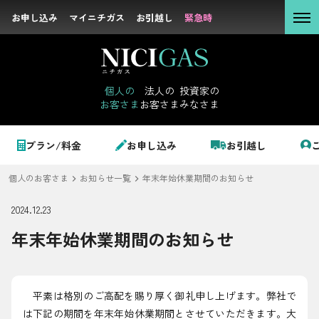
お申し込み
お申し込み
マイニチガス
マイニチガス
お引越し
お引越し
緊急時
緊急時
個人の
お客さま
個人の
法人の
投資家の
お客さま
お客さま
みなさま
法人の
お客さま
個人のお客さま
プラン/料金
お申し込み
お引越し
投資家の
みなさま
個人のお客さま
お知らせ一覧
年末年始休業期間のお知らせ
LPガス＋でんき
2024.12.23
年末年始休業期間のお知らせ
でガ割のご案内
サステナビリテ
料金
ィ
シミュレーション
平素は格別のご高配を賜り厚く御礼申し上げます。弊社で
企業情報
お申し込み一覧
は下記の期間を年末年始休業期間とさせていただきます。大