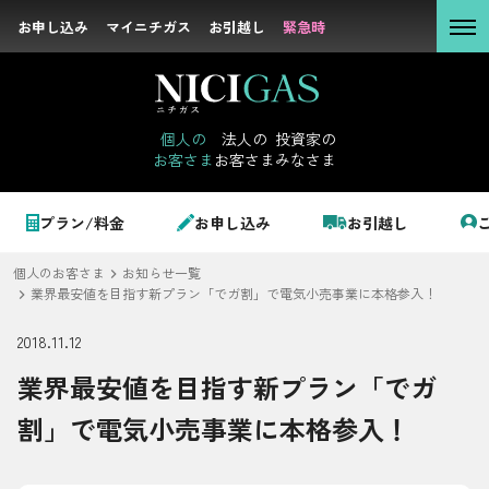
お申し込み
お申し込み
マイニチガス
マイニチガス
お引越し
お引越し
緊急時
緊急時
個人の
お客さま
個人の
法人の
投資家の
お客さま
お客さま
みなさま
法人の
お客さま
個人のお客さま
プラン/料金
お申し込み
お引越し
投資家の
みなさま
個人のお客さま
お知らせ一覧
LPガス＋でんき
業界最安値を目指す新プラン「でガ割」で電気小売事業に本格参入！
2018.11.12
でガ割のご案内
業界最安値を目指す新プラン「でガ
サステナビリテ
料金
ィ
割」で電気小売事業に本格参入！
シミュレーション
企業情報
お申し込み一覧