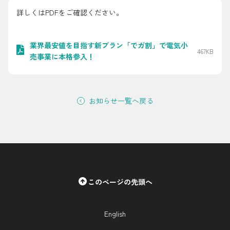
採用情報
詳しくはPDFをご確認ください。
都市ガス＋でんき
業界最安値を目指す新プラン「でガ割」で電気小
467KB
売事業に本格参入！
お問い合わせ先
でガ割のご案内
よくある質問
料金
お知らせ一覧へ戻る
シミュレーション
お申し込み一覧
English
LPガス
このページの先頭へ
ガス料金
シミュレーション
English