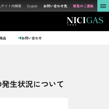
サイト内検索
サイト内検索
English
English
お問い合わせ先
お問い合わせ先
緊急のご連絡
緊急のご連絡
個人の
お客さま
法人の
お客さま
商品
お問い合わせ
投資家の
みなさま
サステナビリティ
の発生状況について
企業情報
採用情報