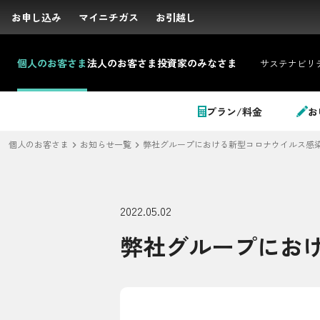
お申し込み
お申し込み
マイニチガス
マイニチガス
お引越し
お引越し
個人の
お客さま
法人の
お客さま
投資家の
みなさま
サステナビリ
サイト内検索
プラン/料金
お
個人のお客さま
お知らせ一覧
弊社グループにおける新型コロナウイルス感
個人のお客さま
2022.05.02
弊社グループにお
LPガス＋でんき
でガ割のご案内
料金