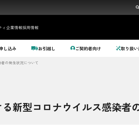
ティ
企業情報
採用情報
申し込み
お引越し
ご契約者向け
取り扱い
染者の発生状況について
ける新型コロナウイルス感染者
都市ガス＋でんき
でガ割のご案内
料金