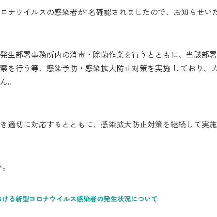
ロナウイルスの感染者が1名確認されましたので、お知らせい
シミュレーション
お申し込み一覧
発生部署事務所内の消毒・除菌作業を行うとともに、当該部署勤
察を行う等、感染予防・感染拡大防止対策を実施 しており、
ん。
都市ガス
ガス料金
づき適切に対応するとともに、感染拡大防止対策を継続して実
シミュレーション
お申し込み一覧
い。
でんき（動力・高圧）
おける新型コロナウイルス感染者の発生状況について