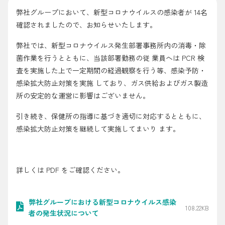
採用情報
弊社グループにおいて、新型コロナウイルスの感染者が 14名
確認されましたので、お知らせいたします。
都市ガス＋でんき
弊社では、新型コロナウイルス発生部署事務所内の消毒・除
菌作業を行うとともに、当該部署勤務の従 業員へは PCR 検
お問い合わせ先
でガ割のご案内
査を実施した上で一定期間の経過観察を行う等、感染予防・
よくある質問
感染拡大防止対策を実施 しており、ガス供給およびガス製造
料金
所の安定的な運営に影響はございません。
シミュレーション
引き続き、保健所の指導に基づき適切に対応するとともに、
お申し込み一覧
感染拡大防止対策を継続して実施してまいり ます。
English
LPガス
詳しくは PDF をご確認ください。
ガス料金
弊社グループにおける新型コロナウイルス感染
シミュレーション
108.22KB
者の発生状況について