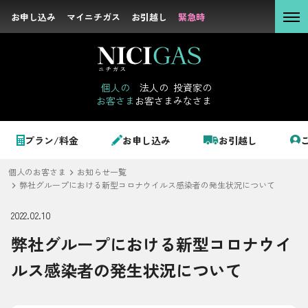
お申し込み
お申し込み
マイニチガス
マイニチガス
お引越し
お引越し
緊急時
緊急時
個人の
お客さま
個人の
法人の
投資家の
お客さま
お客さま
みなさま
法人の
お客さま
個人のお客さま
プラン/料金
お申し込み
お引越し
投資家の
みなさま
個人のお客さま
お知らせ一覧
LPガス＋でんき
弊社グループにおける新型コロナウイルス感染者の発生状況について
2022.02.10
でガ割のご案内
弊社グループにおける新型コロナウイ
サステナビリテ
料金
ィ
ルス感染者の発生状況について
シミュレーション
企業情報
お申し込み一覧