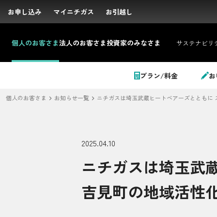
お申し込み
お申し込み
マイニチガス
マイニチガス
お引越し
お引越し
個人の
お客さま
法人の
お客さま
投資家の
みなさま
サステナビリ
サイト内検索
プラン/料金
お
個人のお客さま
お知らせ一覧
ニチガスは埼玉武蔵ヒートベアーズとともに 
個人のお客さま
2025.04.10
ニチガスは埼玉武
LPガス＋でんき
吉見町の地域活性
でガ割のご案内
料金