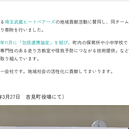
シミュレーション
る
埼玉武蔵ヒートベアーズ
の地域貢献活動に賛同し、同チーム
お申し込み一覧
り寄附を行いました。
3年11月に「包括連携協定」を結び
、町内の保育所や小中学校で
都市ガス
専門性のある走り方教室や怪我予防につながる技術提供」など
取り組んでいます。
ガス料金
ー会社です。地域社会の活性化に貢献してまいります。
シミュレーション
お申し込み一覧
年3月27日 吉見町役場にて）
でんき（動力・高圧）