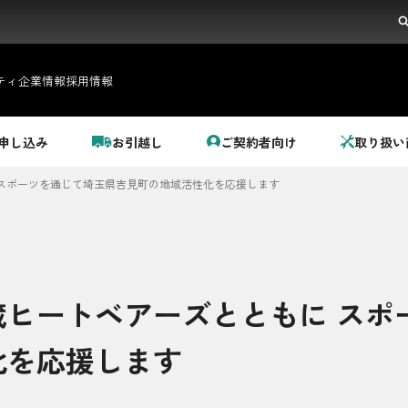
ティ
企業情報
採用情報
申し込み
お引越し
ご契約者向け
取り扱い
スポーツを通じて埼玉県吉見町の地域活性化を応援します
蔵ヒートベアーズとともに スポ
都市ガス＋でんき
化を応援します
でガ割のご案内
料金