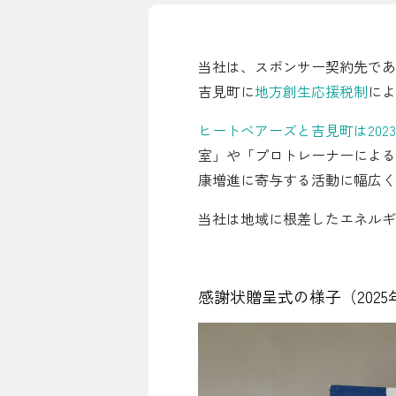
シミュレーション
当社は、スポンサー契約先であ
お申し込み一覧
吉見町に
地方創生応援税制
によ
ヒートベアーズと吉見町は202
LPガス
室」や「プロトレーナーによる
康増進に寄与する活動に幅広く
ガス料金
当社は地域に根差したエネルギ
シミュレーション
お申し込み一覧
感謝状贈呈式の様子（2025
でんき