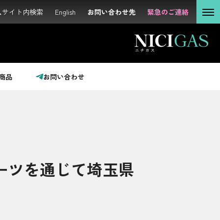
サイト内検索
サイト内検索
English
English
お問い合わせ先
お問い合わせ先
緊急のご連絡
緊急のご連絡
個人の
お客さま
法人の
お客さま
商品
お問い合わせ
投資家の
みなさま
サステナビリティ
ーツを通じて埼玉県
企業情報
採用情報