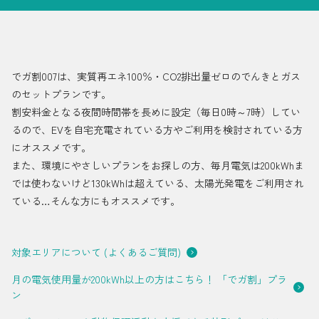
採用情報
都市ガス＋でんき
でガ割007は、実質再エネ100％・CO2排出量ゼロのでんきとガス
お問い合わせ先
でガ割のご案内
のセットプランです。
割安料金となる夜間時間帯を長めに設定（毎日0時～7時）してい
よくある質問
料金
るので、EVを自宅充電されている方やご利用を検討されている方
シミュレーション
にオススメです。
また、環境にやさしいプランをお探しの方、毎月電気は200kWhま
お申し込み一覧
では使わないけど130kWhは超えている、太陽光発電をご利用され
English
ている…そんな方にもオススメです。
LPガス
対象エリアについて (よくあるご質問)
ガス料金
月の電気使用量が200kWh以上の方はこちら！ 「でガ割」プラ
ン
シミュレーション