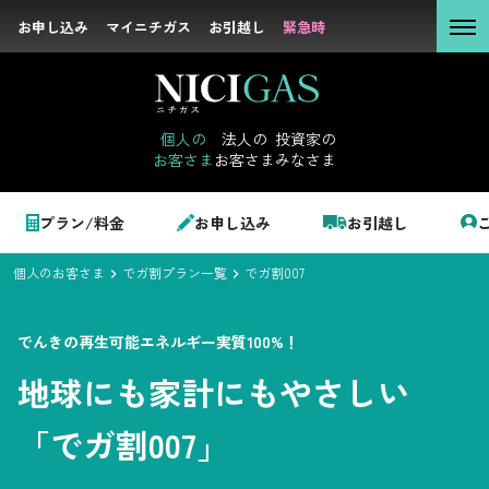
お申し込み
お申し込み
マイニチガス
マイニチガス
お引越し
お引越し
緊急時
緊急時
個人の
お客さま
個人の
法人の
投資家の
お客さま
お客さま
みなさま
法人の
お客さま
個人のお客さま
プラン/料金
お申し込み
お引越し
投資家の
みなさま
個人のお客さま
でガ割プラン一覧
でガ割007
LPガス＋でんき
でんきの再生可能エネルギー実質100%！
でガ割のご案内
地球にも家計にもやさしい
サステナビリテ
料金
ィ
「でガ割007」
シミュレーション
企業情報
お申し込み一覧