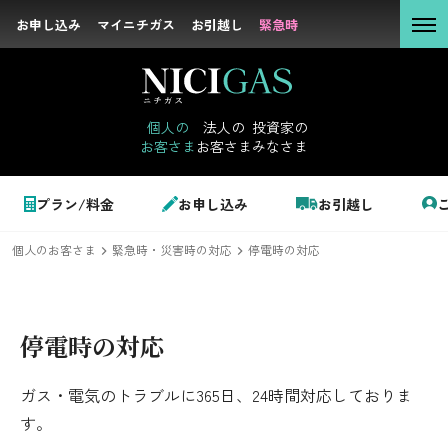
お申し込み
お申し込み
マイニチガス
マイニチガス
お引越し
お引越し
緊急時
緊急時
個人の
お客さま
個人の
法人の
投資家の
お客さま
お客さま
みなさま
法人の
お客さま
個人のお客さま
プラン/料金
お申し込み
お引越し
投資家の
みなさま
個人のお客さま
緊急時・災害時の対応
停電時の対応
LPガス＋でんき
でガ割のご案内
停電時の対応
サステナビリテ
料金
ィ
ガス・電気のトラブルに365日、24時間対応しておりま
シミュレーション
企業情報
す。
お申し込み一覧