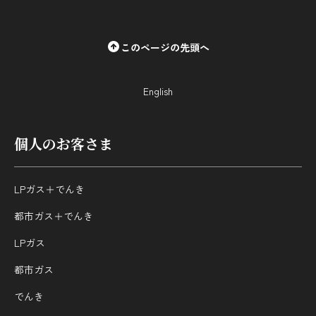
採用情報
このページの先頭へ
都市ガス＋でんき
お問い合わせ先
English
でガ割のご案内
よくある質問
料金
個人のお客さま
シミュレーション
お申し込み一覧
English
LPガス＋でんき
都市ガス＋でんき
LPガス
LPガス
都市ガス
ガス料金
でんき
シミュレーション