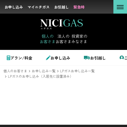
お申し込み
お申し込み
マイニチガス
マイニチガス
お引越し
お引越し
緊急時
緊急時
個人の
お客さま
個人の
法人の
投資家の
お客さま
お客さま
みなさま
法人の
お客さま
個人のお客さま
プラン/料金
お申し込み
お引越し
投資家の
みなさま
個人のお客さま
お申し込み一覧
LPガスお申し込み一覧
LPガス＋でんき
LPガスのお申し込み（入居先に設置済み）
でガ割のご案内
サステナビリテ
料金
ィ
シミュレーション
企業情報
お申し込み一覧