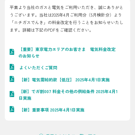
採用情報
平素より当社のガスと電気をご利用いただき、誠にありがと
うございます。当社は2025年4月ご利用分（5月検針分）より
都市ガス＋でんき
「ニチガスでんき」の料金改定を行うことをお知らせいたし
ます。詳細は下記のPDFをご確認ください。
お問い合わせ先
でガ割のご案内
【重要】東京電力エリアのお客さま 電気料金改定
よくある質問
料金
のお知らせ
シミュレーション
よくいただくご質問
お申し込み一覧
【新】電気需給約款【低圧】 2025年4月1日実施
English
【新】でガ割007 料金その他の供給条件 2025年4月1
LPガス
日実施
【新】重要事項 2025年4月1日実施
ガス料金
シミュレーション