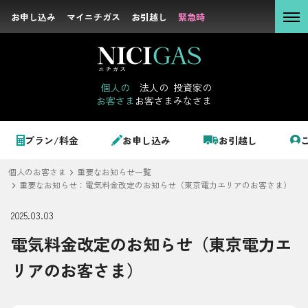
お申し込み
お申し込み
マイニチガス
マイニチガス
お引越し
お引越し
緊急時
緊急時
個人の
お客さま
個人の
法人の
投資家の
お客さま
お客さま
みなさま
法人の
お客さま
個人のお客さま
プラン/料金
お申し込み
お引越し
投資家の
みなさま
個人のお客さま
重要なお知らせ一覧
LPガス＋でんき
重要なお知らせ：電気料金改定のお知らせ（東京電力エリアのお客さま）
2025.03.03
でガ割のご案内
電気料金改定のお知らせ（東京電力エ
サステナビリテ
料金
ィ
リアのお客さま）
シミュレーション
企業情報
お申し込み一覧