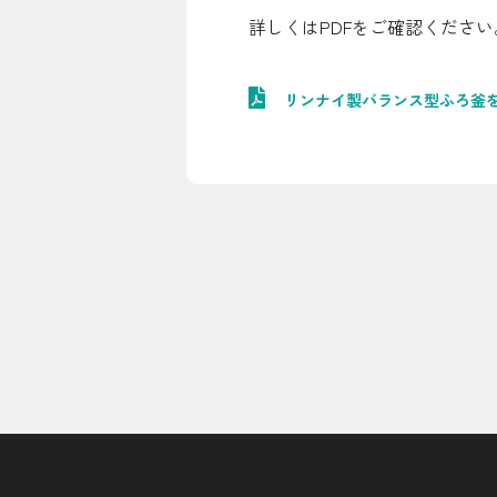
詳しくはPDFをご確認ください
シミュレーション
お申し込み一覧
リンナイ製バランス型ふろ釜
LPガス
ガス料金
シミュレーション
お申し込み一覧
でんき