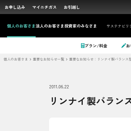
お申し込み
お申し込み
マイニチガス
マイニチガス
お引越し
お引越し
個人の
お客さま
法人の
お客さま
投資家の
みなさま
サステナビリ
サイト内検索
プラン/料金
お
個人のお客さま
重要なお知らせ一覧
重要なお知らせ：リンナイ製バランス
個人のお客さま
2011.06.22
リンナイ製バラン
LPガス＋でんき
でガ割のご案内
料金