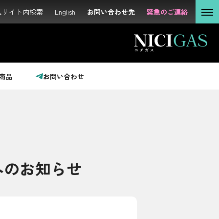
サイト内検索
サイト内検索
English
English
お問い合わせ先
お問い合わせ先
緊急のご連絡
緊急のご連絡
個人の
お客さま
法人の
お客さま
商品
お問い合わせ
投資家の
みなさま
サステナビリティ
へのお知らせ
企業情報
採用情報