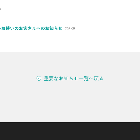
。
シミュレーション
お申し込み一覧
をお使いのお客さまへのお知らせ
209KB
都市ガス
ガス料金
重要なお知らせ一覧へ戻る
シミュレーション
お申し込み一覧
でんき（動力・高圧）