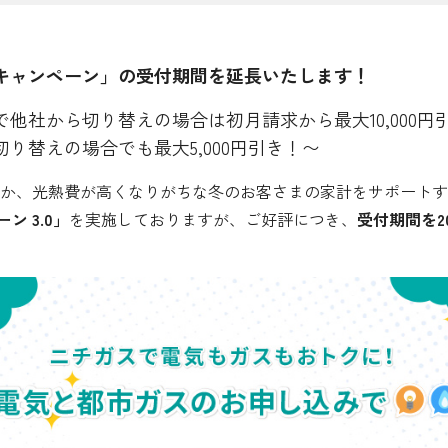
シミュレーション
5キャンペーン」の受付期間を延長いたします！
お申し込み一覧
他社から切り替えの場合は初月請求から最大10,000円
り替えの場合でも最大5,000円引き！〜
都市ガス
、光熱費が高くなりがちな冬のお客さまの家計をサポートするため
ン 3.0」
を実施しておりますが、ご好評につき、
受付期間を2
ガス料金
シミュレーション
お申し込み一覧
でんき（動力・高圧）