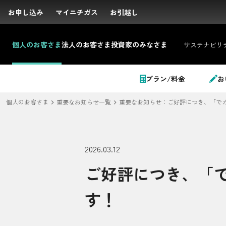
お申し込み
お申し込み
マイニチガス
マイニチガス
お引越し
お引越し
個人の
お客さま
法人の
お客さま
投資家の
みなさま
サステナビリ
サイト内検索
プラン/料金
お
個人のお客さま
重要なお知らせ一覧
重要なお知らせ：ご好評につき、「でガ
個人のお客さま
2026.03.12
ご好評につき、「で
LPガス＋でんき
す！
でガ割のご案内
料金