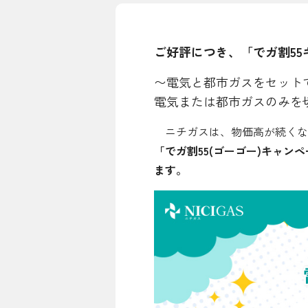
シミュレーション
ご好評につき、「でガ割5
お申し込み一覧
〜電気と都市ガスをセットで
電気または都市ガスのみを切
LPガス
ニチガスは、物価高が続くなか
「でガ割55(ゴーゴー)キャンペー
ガス料金
ます。
シミュレーション
お申し込み一覧
でんき