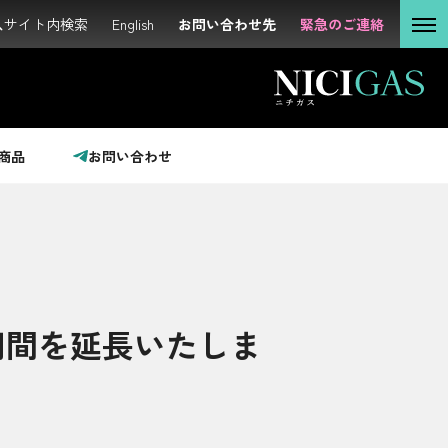
サイト内検索
サイト内検索
English
English
お問い合わせ先
お問い合わせ先
緊急のご連絡
緊急のご連絡
個人の
お客さま
法人の
お客さま
商品
お問い合わせ
投資家の
みなさま
サステナビリティ
期間を延長いたしま
企業情報
採用情報