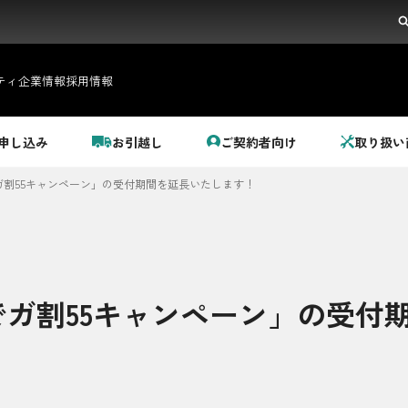
ティ
企業情報
採用情報
申し込み
お引越し
ご契約者向け
取り扱い
割55キャンペーン」の受付期間を延長いたします！
ガ割55キャンペーン」の受付
都市ガス＋でんき
でガ割のご案内
料金