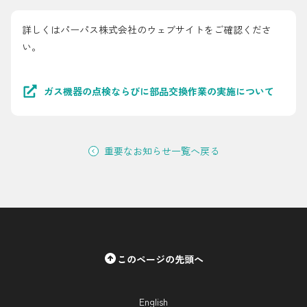
採用情報
詳しくはパーパス株式会社のウェブサイトをご確認くださ
い。
都市ガス＋でんき
お問い合わせ先
でガ割のご案内
ガス機器の点検ならびに部品交換作業の実施について
よくある質問
料金
シミュレーション
重要なお知らせ一覧へ戻る
お申し込み一覧
English
LPガス
ガス料金
このページの先頭へ
シミュレーション
English