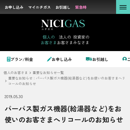
お申し込み
お申し込み
マイニチガス
マイニチガス
お引越し
お引越し
緊急時
緊急時
個人の
お客さま
個人の
法人の
投資家の
お客さま
お客さま
みなさま
法人の
お客さま
個人のお客さま
プラン/料金
お申し込み
お引越し
投資家の
みなさま
個人のお客さま
重要なお知らせ一覧
LPガス＋でんき
重要なお知らせ：パーパス製ガス機器(給湯器など)をお使いのお客さまへリ
コールのお知らせ
2019.05.30
でガ割のご案内
サステナビリテ
パーパス製ガス機器(給湯器など)をお
料金
ィ
使いのお客さまへリコールのお知らせ
シミュレーション
企業情報
お申し込み一覧