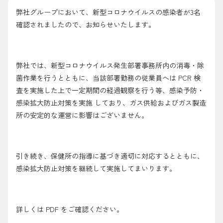
採用情報
弊社グループにおいて、新型コロナウイルスの感染者が3名
確認されましたので、お知らせいたします。
都市ガス＋でんき
お問い合わせ先
でガ割のご案内
弊社では、新型コロナウイルス発生部署事務所内の消毒・除
菌作業を行うとともに、当該部署勤務の従業員へは PCR 検
よくある質問
料金
査を実施した上で一定期間の経過観察を行う等、感染予防・
シミュレーション
感染拡大防止対策を実施 しており、ガス供給およびガス製造
所の安定的な運営に影響はございません。
お申し込み一覧
English
引き続き、保健所の指導に基づき適切に対応するとともに、
LPガス
感染拡大防止対策を継続して実施してまいります。
ガス料金
シミュレーション
詳しくは PDF をご確認ください。