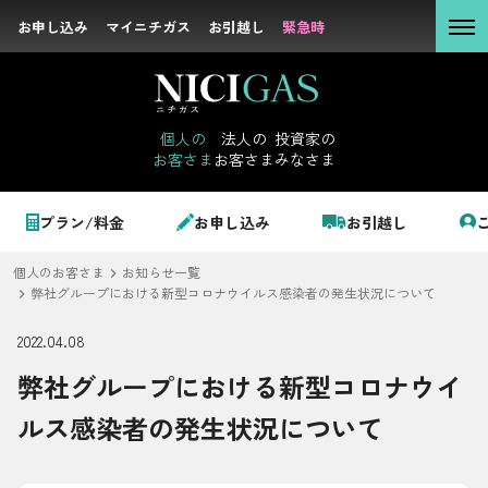
お申し込み
お申し込み
マイニチガス
マイニチガス
お引越し
お引越し
緊急時
緊急時
個人の
お客さま
個人の
法人の
投資家の
お客さま
お客さま
みなさま
法人の
お客さま
個人のお客さま
プラン/料金
お申し込み
お引越し
投資家の
みなさま
個人のお客さま
お知らせ一覧
LPガス＋でんき
弊社グループにおける新型コロナウイルス感染者の発生状況について
2022.04.08
でガ割のご案内
弊社グループにおける新型コロナウイ
サステナビリテ
料金
ィ
ルス感染者の発生状況について
シミュレーション
企業情報
お申し込み一覧