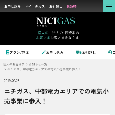
お申し込み
お申し込み
マイニチガス
マイニチガス
お引越し
お引越し
緊急時
緊急時
個人の
お客さま
個人の
法人の
投資家の
お客さま
お客さま
みなさま
法人の
お客さま
個人のお客さま
プラン/料金
お申し込み
お引越し
投資家の
みなさま
個人のお客さま
お知らせ一覧
LPガス＋でんき
ニチガス、中部電力エリアでの電気小売事業に参入！
2019.02.28
でガ割のご案内
ニチガス、中部電力エリアでの電気小
サステナビリテ
料金
ィ
売事業に参入！
シミュレーション
企業情報
お申し込み一覧