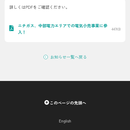
採用情報
詳しくはPDFをご確認ください。
都市ガス＋でんき
ニチガス、中部電力エリアでの電気小売事業に参
447KB
入！
お問い合わせ先
でガ割のご案内
よくある質問
料金
お知らせ一覧へ戻る
シミュレーション
お申し込み一覧
English
LPガス
このページの先頭へ
ガス料金
シミュレーション
English