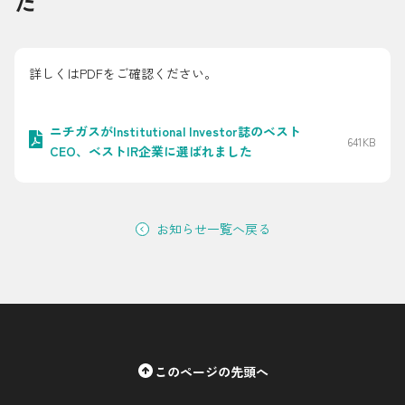
た
採用情報
都市ガス＋でんき
詳しくはPDFをご確認ください。
お問い合わせ先
でガ割のご案内
ニチガスがInstitutional Investor誌のベスト
641KB
よくある質問
料金
CEO、ベストIR企業に選ばれました
シミュレーション
お申し込み一覧
お知らせ一覧へ戻る
English
LPガス
ガス料金
このページの先頭へ
シミュレーション