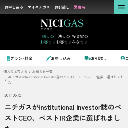
お申し込み
お申し込み
マイニチガス
マイニチガス
お引越し
お引越し
緊急時
緊急時
個人の
お客さま
個人の
法人の
投資家の
お客さま
お客さま
みなさま
法人の
お客さま
個人のお客さま
プラン/料金
お申し込み
お引越し
投資家の
みなさま
個人のお客さま
お知らせ一覧
LPガス＋でんき
ニチガスがInstitutional Investor誌のベストCEO、ベストIR企業に選ばれまし
た
2017.05.12
でガ割のご案内
サステナビリテ
ニチガスがInstitutional Investor誌のベ
料金
ィ
ストCEO、ベストIR企業に選ばれまし
シミュレーション
企業情報
お申し込み一覧