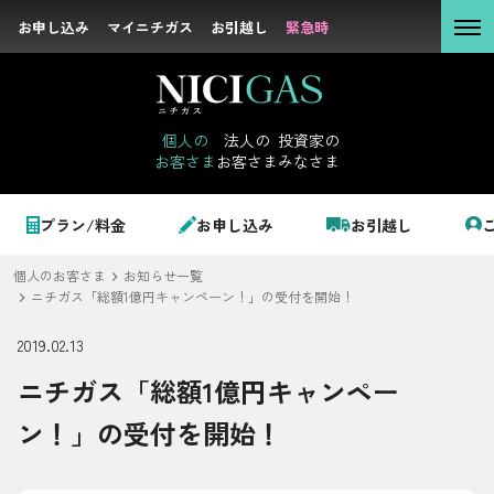
お申し込み
お申し込み
マイニチガス
マイニチガス
お引越し
お引越し
緊急時
緊急時
個人の
お客さま
個人の
法人の
投資家の
お客さま
お客さま
みなさま
法人の
お客さま
個人のお客さま
プラン/料金
お申し込み
お引越し
投資家の
みなさま
個人のお客さま
お知らせ一覧
LPガス＋でんき
ニチガス「総額1億円キャンペーン！」の受付を開始！
2019.02.13
でガ割のご案内
ニチガス「総額1億円キャンペー
サステナビリテ
料金
ィ
ン！」の受付を開始！
シミュレーション
企業情報
お申し込み一覧