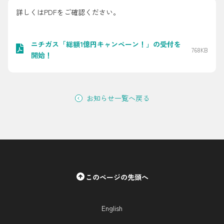
採用情報
詳しくはPDFをご確認ください。
都市ガス＋でんき
ニチガス「総額1億円キャンペーン！」の受付を
768KB
開始！
お問い合わせ先
でガ割のご案内
よくある質問
料金
お知らせ一覧へ戻る
シミュレーション
お申し込み一覧
English
LPガス
このページの先頭へ
ガス料金
シミュレーション
English