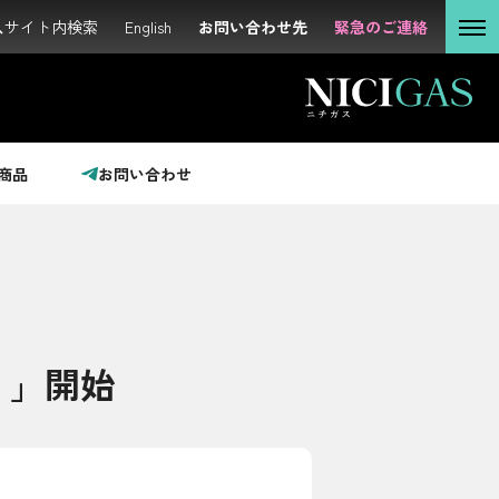
サイト内検索
サイト内検索
English
English
お問い合わせ先
お問い合わせ先
緊急のご連絡
緊急のご連絡
個人の
お客さま
法人の
お客さま
商品
お問い合わせ
投資家の
みなさま
サステナビリティ
！」開始
企業情報
採用情報