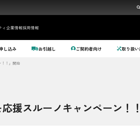
ティ
企業情報
採用情報
申し込み
お引越し
ご契約者向け
取り扱い
ン！！」開始
を応援スルーノキャンペーン！
都市ガス＋でんき
でガ割のご案内
料金