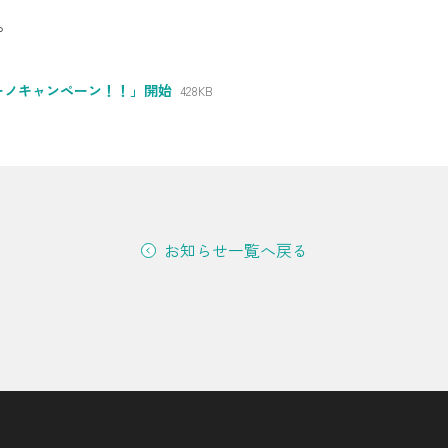
。
シミュレーション
お申し込み一覧
ーノキャンペーン！！」開始
428KB
都市ガス
ガス料金
お知らせ一覧へ戻る
シミュレーション
お申し込み一覧
でんき（動力・高圧）