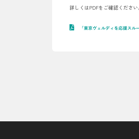
詳しくはPDFをご確認ください
シミュレーション
お申し込み一覧
「東京ヴェルディを応援スル
LPガス
ガス料金
シミュレーション
お申し込み一覧
でんき