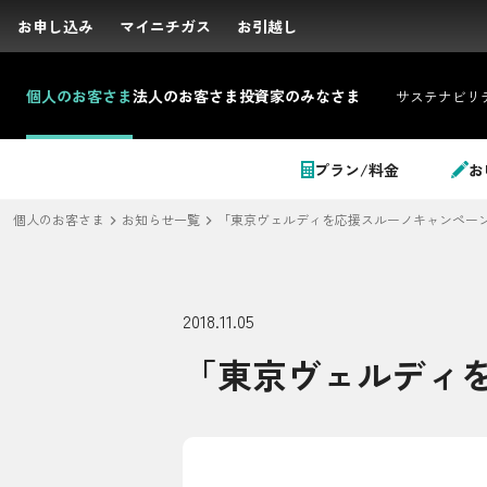
お申し込み
お申し込み
マイニチガス
マイニチガス
お引越し
お引越し
個人の
お客さま
法人の
お客さま
投資家の
みなさま
サステナビリ
サイト内検索
プラン/料金
お
個人のお客さま
お知らせ一覧
「東京ヴェルディを応援スルーノキャンペー
個人のお客さま
2018.11.05
「東京ヴェルディ
LPガス＋でんき
でガ割のご案内
料金