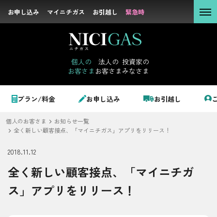
お申し込み
お申し込み
マイニチガス
マイニチガス
お引越し
お引越し
緊急時
緊急時
個人の
お客さま
個人の
法人の
投資家の
お客さま
お客さま
みなさま
法人の
お客さま
個人のお客さま
プラン/料金
お申し込み
お引越し
投資家の
みなさま
個人のお客さま
お知らせ一覧
LPガス＋でんき
全く新しい顧客接点、「マイニチガス」アプリをリリース！
2018.11.12
でガ割のご案内
全く新しい顧客接点、「マイニチガ
サステナビリテ
料金
ィ
ス」アプリをリリース！
シミュレーション
企業情報
お申し込み一覧