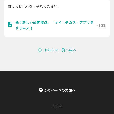
採用情報
詳しくはPDFをご確認ください。
都市ガス＋でんき
全く新しい顧客接点、「マイニチガス」アプリを
430KB
リリース！
お問い合わせ先
でガ割のご案内
よくある質問
料金
お知らせ一覧へ戻る
シミュレーション
お申し込み一覧
English
LPガス
このページの先頭へ
ガス料金
シミュレーション
English